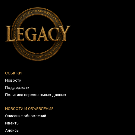
ССЫЛКИ
Новости
Поддержать
Политика персональных данных
НОВОСТИ И ОБЪЯВЛЕНИЯ
Описание обновлений
Ивенты
Анонсы
УЧЁТНАЯ ЗАПИСЬ
Регистрация
Вход в аккаунт
Восстановить пароль
ПОМОЩЬ / ПОДДЕРЖКА
Рейтинги