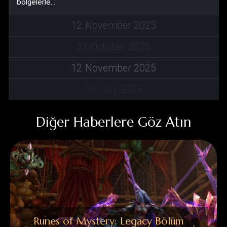
12
November
2025
31
October
2025
12
November
2025
17
July
2025
Diğer Haberlere Göz Atın
Runes of Mystery: Legacy Bölüm
IV
Yeni Bölgeler Yeni Zindanlar Seviye Sınırı Artışı
Seviye sınırı 65’e yükseltildi. Unvan Sistemi Unvan
Rozeti sistemi ve ilgili görevler artık aktif.Mevcut