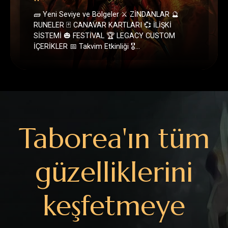
Taborea'ın tüm
güzelliklerini
keşfetmeye
hazır mısın?
KAYIT OL
OYUNU İNDİR