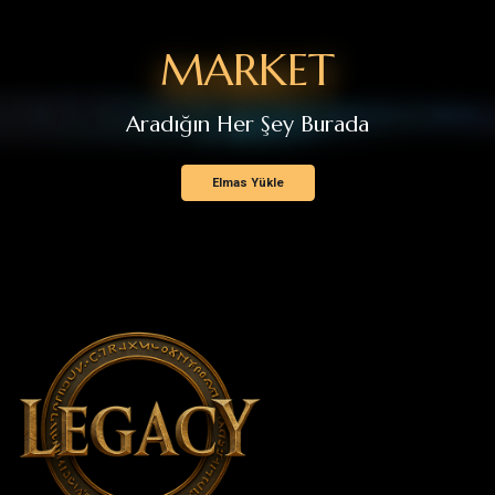
Haberler
Destek
K.V.K.K
HABERLER VE DUYURULAR
Yama Notları
Etkinlikler
Duyurular
ÜYE İŞLEMLERİ
Yeni Üye Kaydı
Üye Girişi Yap
Şifremi Unuttum
YARDIM / DESTEK
Sıralamalar
Destek Talebi Oluştur
Destek Taleplerim