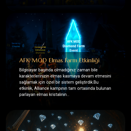
AFK MOD Elmas Farm Etkinliği
Bilgisayar başında olmadığınız zaman bile
karakterlerinizin elmas kasmaya devam etmesini
sağlamak için özel bir sistem geliştirdik.Bu
etkinlik, Alliance kampının tam ortasında bulunan
parlayan elmas kristalinin…
💎 Runes of Mystery Legacy’de
Elmas Farmı Başladı! 💎
Artık Runes of Mystery Legacy sunucusunda
tüm zindanlarda son boss’u keserek Elmas