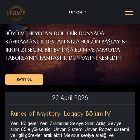
Türkçe
BÜYÜ VE HEYECAN DOLU BIR DÜNYADA
KAHRAMANLIK DESTANINIZA BUGÜN BAŞLAYIN:
IRKINIZI SEÇIN, BIR EV INŞA EDIN VE MMO'DA
TABOREA'NIN FANTASTIK DÜNYASINI KEŞFEDIN!
KAYIT OL
22
April
2026
Runes of Mystery: Legacy Bölüm IV
Yeni Bölgeler Yeni Zindanlar Seviye Sınırı Artışı Seviye
sınırı 65’e yükseltildi. Unvan Sistemi Unvan Rozeti sistemi
ve ilgili görevler artık aktif.Mevcut seviye aralığı ve
bölgelerle...