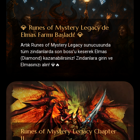
(Diamond) kazanabilirsiniz! Zindanlara girin ve
Elmasınızı alın! 💎🔥
Runes of Mystery Legacy Chapter
II
🧱 Yeni Seviye ve Bölgeler ⚔️ ZİNDANLAR 🔮
RUNELER 🃏 CANAVAR KARTLARI 💞 İLİŞKİ
SİSTEMİ 🎃 FESTİVAL 🏆 LEGACY CUSTOM
İÇERİKLER 📅 Takvim Etkinliği 🎖️…