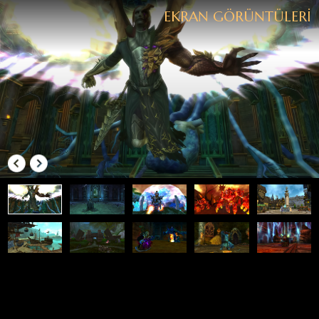
MARKET
Aradığın Her Şey Burada
Elmas Yükle
BİZİ TAKİP EDİN.
BAĞLANTILAR