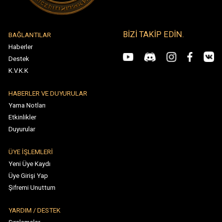
Runes of Mystery Legacy - Telif Hakkı © 2026
Tüm Hakları Saklıdır. Türk Patent Tescil Numarası: 2022 199510