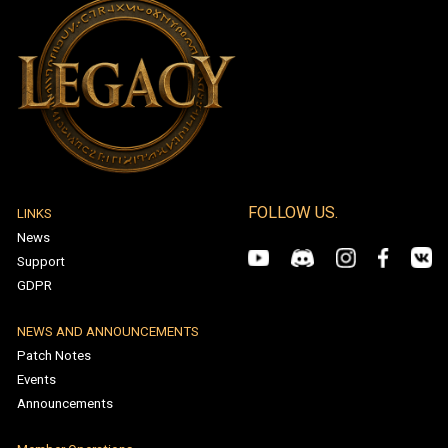
FOLLOW US.
LINKS
News
Support
GDPR
NEWS AND ANNOUNCEMENTS
Patch Notes
Events
Announcements
Member Operations
New Member Registration
Log In
Forgot Password
HELP / SUPPORT
Rankings
Create Support Request
My Support Requests