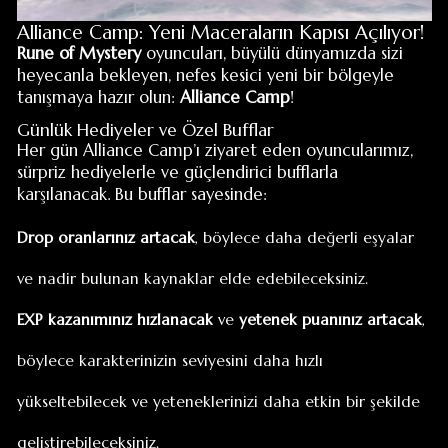
Rune of Mystery
oyuncuları, büyülü dünyamızda sizi
heyecanla bekleyen, nefes kesici yeni bir bölgeyle
tanışmaya hazır olun:
Alliance Camp
!
Günlük Hediyeler ve Özel Bufflar
Her gün Alliance Camp’ı ziyaret eden oyuncularımız,
sürpriz hediyelerle ve güçlendirici bufflarla
karşılanacak. Bu bufflar sayesinde:
Drop oranlarınız artacak
, böylece daha değerli eşyalar
ve nadir bulunan kaynaklar elde edebileceksiniz.
EXP kazanımınız hızlanacak
ve
yetenek puanınız artacak
,
böylece karakterinizin seviyesini daha hızlı
yükseltebilecek ve yeteneklerinizi daha etkin bir şekilde
geliştirebileceksiniz.
Ölüm Borcu Affı
Alliance Camp, ölümün acımasız etkilerinden bir
nefeslik kaçış sunuyor. Eğer öldüyseniz ve borcunuz