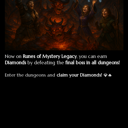
Now on
Runes of Mystery Legacy
, you can earn
Diamonds
by defeating the
final boss in all dungeons!
Enter the dungeons and
claim your Diamonds!
💎🔥
MARKET
Aradığın Her Şey Burada