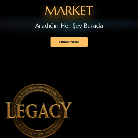
Elmas Yükle
BİZİ TAKİP EDİN.
BAĞLANTILAR
Haberler
Destek
K.V.K.K